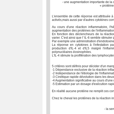
- une augmentation importante de la 
«
protéine
L'ensemble de cette réponse est attribuée à 
activés,mais aussi par d'autres cytokines com
Au cours d'une réaction inflammatoire, l'
augmentation des protéines de l'inflammation
En fonction des déclencheurs de la réaction
varier. C'est ainsi que l' IL-6 semble stimule
Par exemple une administration d'endotoxine 
La réponse en cytokines à l'infestation pa
production d'IL-4 et d'IL5 malgré l'infla
polynucléaires éosinophiles.
L'IL-4 stimule la profifération des lymphocyte
5 critères sont définis pour décider d'un marq
-1 Dépendance exclusive de la réaction infl
-2 Indépendance de l'étiologie de l'inflammat
-3 Cinétique rapide dévolution dans les deu
-4 Augmentation significative au cours d'une
-5 Estimation par un dosage d'exécution rapi
En réalité aucune protéine ne remplit ces cond
Chez le cheval les protéines de la réaction i
- la se