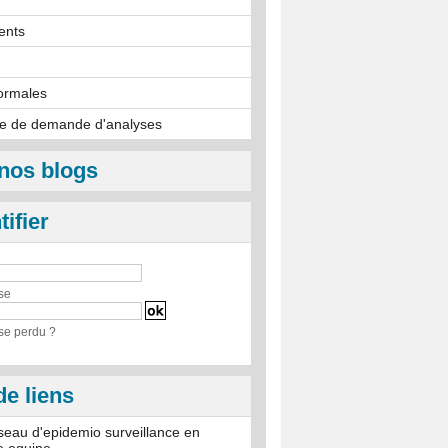
ents
ormales
re de demande d'analyses
nos blogs
tifier
se
se perdu ?
de liens
eseau d'epidemio surveillance en