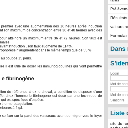
tarifs
Prélèvem
Résultats
en premier avec une augmentation dès 16 heures après induction
valeurs n
teint son maximum de concentration entre 36 et 48 heures avec des
Formulai
our atteindre un maximum entre 36 et 72 heures. Son taux est
rmales.
vant l'induction , son taux augmente de 114%.
Dans 
ctrophorèse n'augmentent dans le même temps que de 55 %.
 au bout de 15 jours.
S'iden
oire il est utile de doser les immunoglobulines qui vont permettre
Login
Le fibrinogène
Mot de pas
ation de référence chez le cheval, a condition de disposer d'une
Mot de pas
ffet chez l'homme le fibrinogène est dosé par une technique de
qui est spécifique d'espèce.
S'inscrire
de thermo-coagulation.
rieures à 4 g/l.
Liste 
se fixer sur la paroi des vaisseaux avant de migrer vers le foyer
site du r