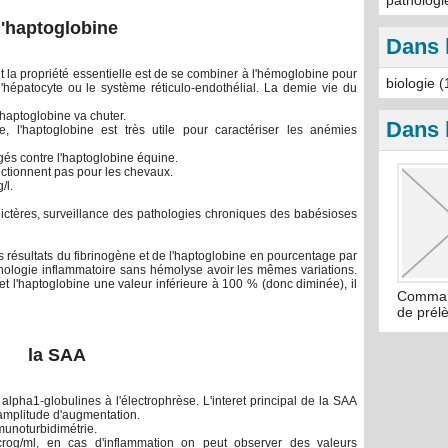
pathologi
l'haptoglobine
Dans 
 la propriété essentielle est de se combiner à l'hémoglobine pour
biologie (
hépatocyte ou le système réticulo-endothélial. La demie vie du
'haptoglobine va chuter.
Dans 
, l'haptoglobine est très utile pour caractériser les anémies
gés contre l'haptoglobine équine.
nctionnent pas pour les chevaux.
/l.
 ictères, surveillance des pathologies chroniques des babésioses
les résultats du fibrinogène et de l'haptoglobine en pourcentage par
hologie inflammatoire sans hémolyse avoir les mêmes variations.
t l'haptoglobine une valeur inférieure à 100 % (donc diminée), il
Comman
de prél
la SAA
lpha1-globulines à l'électrophrèse. L'interet principal de la SAA
e amplitude d'augmentation.
munoturbidimétrie.
crog/ml, en cas d'inflammation on peut observer des valeurs