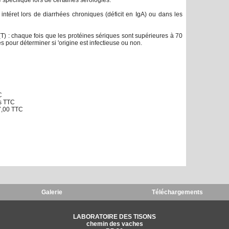
spécifique lors de certaines sérologies.
intéret lors de diarrhées chroniques (déficit en IgA) ou dans les
T) : chaque fois que les protéines sériques sont supérieures à 70
es pour déterminer si 'origine est infectieuse ou non.
C
os TTC
7,00 TTC
Galerie
Téléchargements
LABORATOIRE DES TISONS
chemin des vaches