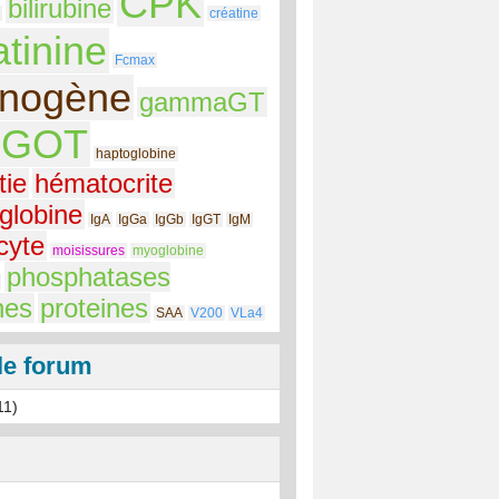
CPK
bilirubine
créatine
atinine
Fcmax
rinogène
gammaGT
GOT
haptoglobine
ie
hématocrite
globine
IgA
IgGa
IgGb
IgGT
IgM
cyte
moisissures
myoglobine
phosphatases
nes
proteines
SAA
V200
VLa4
le forum
11)