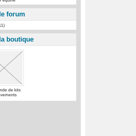
e equine
le forum
11)
la boutique
de de kits
èvements