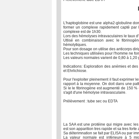
L'haptoglobine est une alpha2-globuline dont
former un complexe rapidement capté par l'
complexe est de 1h30.
Lors des hémolyses intravaculaires le taux d
Utlisé en combinaison avec le fibrinogène
hémolytiques.
Pour son dosage on utilise des anticorps diri
Les techniques utilisées pour l'homme ne fo
Les valeurs normales varient de 0,80 à 1,20 g
Indications: Exploration des anémies et des
et Ehrlichiose.
Pour l'exploiter pleinement il faut exprimer 
rapport à la moyenne. On doit dans une pat
Si le le fibrinogène est augmenté de 150 % e
s'agit d'une hémolyse intravasculaire.
Prélèvement : tube sec ou EDTA
La SAA est une protéine qui migre avec les a
est son apparition tres rapide et sa tres fort
Sa déterimnation se fait par ELISA ou par im
La valeur normale est inférieure à 5 mi