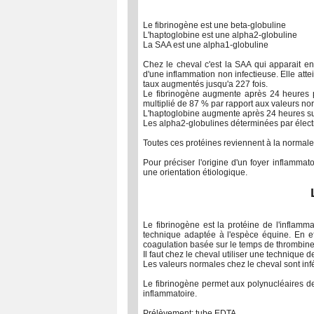
Le fibrinogène est une beta-globuline
L'haptoglobine est une alpha2-globuline
La SAA est une alpha1-globuline
Chez le cheval c'est la SAA qui apparait 
d'une inflammation non infectieuse. Elle at
taux augmentés jusqu'a 227 fois.
Le fibrinogène augmente après 24 heures p
multiplié de 87 % par rapport aux valeurs no
L'haptoglobine augmente après 24 heures sui
Les alpha2-globulines déterminées par éle
Toutes ces protéines reviennent à la normale
Pour préciser l'origine d'un foyer inflammat
une orientation étiologique.
Le fibrinogène est la protéine de l'inflamm
technique adaptée à l'espèce équine. En e
coagulation basée sur le temps de thrombine 
Il faut chez le cheval utiliser une technique 
Les valeurs normales chez le cheval sont infé
Le fibrinogène permet aux polynucléaires de 
inflammatoire.
Prélèvement: tube EDTA