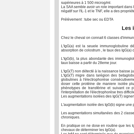
supérieures à 1 500 microg/ml.
La SAA semble avoir un role important dans l
négatif sur l'IL-1 et le TNF, elle a des propri
Prélèvement : tube sec ou EDTA
Les 
Chez le cheval on connait 6 classes d'immunog
L'IgG(a) est la seuele immunoglobuline dé
absorption de colostrum , le taux des IgG(a)
L'IgG(b), la plus abondante des immunoglob
taux baisse a partir du 28eme jour.
L'IgG(T) non détecté à la naissance baisse
L'IgG(T) migre dans larégion des betaglobu
globulines à l'électrophorèse consécutiveme
doser cette protéine de maniere isolée plu
phénotypes de transférine et suivant ce 
l'interprétation de l'électrophorèse tres diffici
Les augmentations isolées des IgG(T) signent
L'augmentation isolée des IgG(b) signe une 
Les augmentations simultanées des 2 classes
chroniques.
En pratique on ne dose en routine que les Ig
chevaux de déterminer les IgG(a).