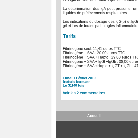
Les IgM ne sont déterminés que de manniere 
La déterimnation des IgA peut présenter un 
liquides de prélèvements respiratoires.
Les indications du dosage des IgG(b) et IgG(
g/l et lors de toutes pathologies inflammatoir
Tarifs
Fibrinogène seul: 11,41 euros TTC
Fibrinogène + SAA : 20,00 euros TTC
Fibrinogène + SAA + Hapto : 29,00 euros TT
Fibrinogène + SAA + IgGt +IgGb : 38,00 eur
Fibrinogène + SAA +Hapto + IgGT + IgGb : 4
Lundi 1 Février 2010
frederic bermann
Lu 31140 fois
Voir les
2
commentaires
Accueil