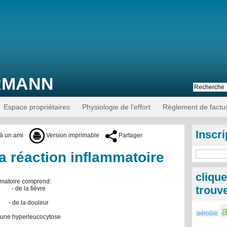
RMANN
Espace propriétaires
Physiologie de l'effort
Règlement de factur
Inscri
à un ami
Version imprimable
Partager
a réaction inflammatoire
cliqu
mmatoire comprend:
trouve
- de la fièvre
- de la douleur
aérobie
 une hyperleucocytose