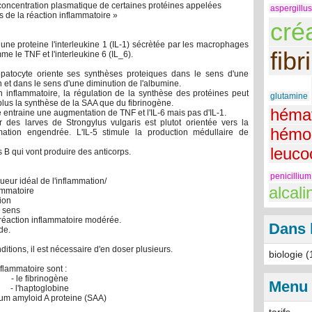
concentration plasmatique de certaines protéines appelées
aspergillus
s de la réaction inflammatoire
»
cré
une proteine l'interleukine 1 (IL-1) sécrètée par les macrophages
fib
me le TNF et l'interleukine 6 (IL_6).
hépatocyte oriente ses synthèses proteiques dans le sens d'une
 et dans le sens d'une diminution de l'albumine.
 inflammatoire, la régulation de la synthèse des protéines peut
glutamine
r plus la synthèse de la SAA que du fibrinogène.
hémat
entraine une augmentation de TNF et l'IL-6 mais pas d'IL-1.
r des larves de Strongylus vulgaris est plutot orientée vers la
hémo
mmation engendrée. L'IL-5 stimule la production médullaire de
leuco
s B qui vont produire des anticorps.
penicillium
ueur idéal de l'inflammation/
alcali
ammatoire
ion
x sens
 réaction inflammatoire modérée.
Dans 
de.
itions, il est nécessaire d'en doser plusieurs.
biologie (
nflammatoire sont :
- le fibrinogène
Menu
- l'haptoglobine
rum amyloid A proteine (SAA)